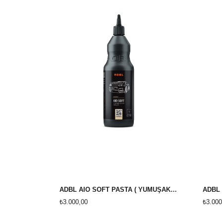
ADBL AİO SOFT PASTA ( YUMUŞAK ) 1 LİTRE
ADBL A
₺3.000,00
₺3.000