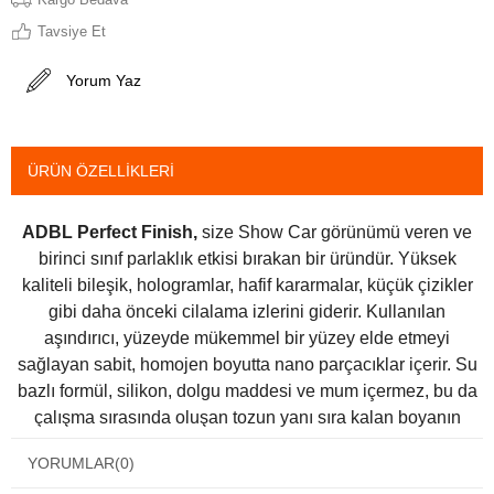
Tavsiye Et
Yorum Yaz
ÜRÜN ÖZELLIKLERI
ADBL Perfect Finish,
size Show Car görünümü veren ve
birinci sınıf parlaklık etkisi bırakan bir üründür. Yüksek
kaliteli bileşik, hologramlar, hafif kararmalar, küçük çizikler
gibi daha önceki cilalama izlerini giderir. Kullanılan
aşındırıcı, yüzeyde mükemmel bir yüzey elde etmeyi
sağlayan sabit, homojen boyutta nano parçacıklar içerir. Su
bazlı formül, silikon, dolgu maddesi ve mum içermez, bu da
çalışma sırasında oluşan tozun yanı sıra kalan boyanın
giderilmesinde büyük bir etkiye sahiptir. Mevcut çalışma
YORUMLAR
(0)
ilerlemesini incelemeyi mümkün kılan şeffaf bir film bırakır.