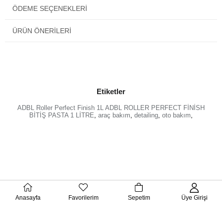
ADBL Perfect Finish,
boyada mümkün olan en iyi yüzeyi
ÖDEME SEÇENEKLERI
arayan kullanıcılar için mükemmel bir bileşiktir. Çalışması
hızlıdır ve kusurları maskelemez - onları tamamen giderir.
ÜRÜN ÖNERILERI
Boyanın yüzeyini kaplama ve mum uygulaması için hazırlar,
korumaya hazır pürüzsüz ve kaygan bir yüzey bırakır. Hoş
kokusu en uzun çalışmaları bile konforlu hale getirir.
ADBL Perfect Finish
, her türlü boya ile çalışmak üzere
tasarlanmış evrensel bir bileşiktir.
Etiketler
ADBL Roller Perfect Finish 1L ADBL ROLLER PERFECT FİNİSH
ADBL Perfect Finish'in önemli özellikleri:
BİTİŞ PASTA 1 LİTRE
,
araç bakım
,
detailing
,
oto bakım
,
Rotary/DA makinelerle çalışır.
Arabayı sedan görünümünde bırakıyor.
Yüksek verimli ve düşük tozlanma özelliğine sahiptir.
Su bazlı formül.
Silikon, dolgu maddesi ve mum içermez.
Hoş koku.
Anasayfa
Favorilerim
Sepetim
Üye Girişi