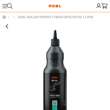
ADBL ROLLER PERFECT FİNİSH BİTİŞ PASTA 1 LİTRE