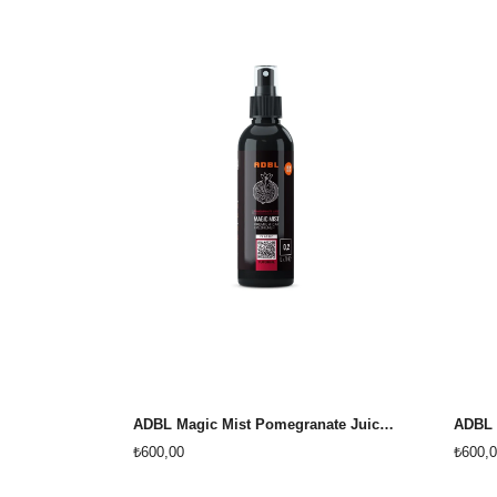
ADBL Magic Mist Pomegranate Juice 0,2L Nar Suyu Oto Kokusu
₺600,00
₺600,0