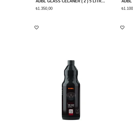
ADBL GLASS CELANER ( 2 ) 5 LİTRE '' HOLO '' CAM TEMİZLEYİCİ
₺1.350,00
₺1.100