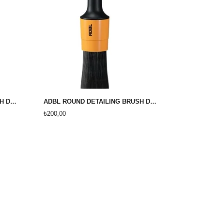
ADBL ROUND DETAİLİNG BRUSH DETAYLANDIRMA FIRÇASI 31MM #16
ADBL ROUND DETAİLİNG BRUSH DETAYLANDIRMA FIRÇASI 25MM #12
₺200,00