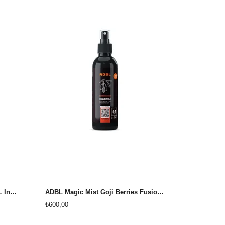
ADBL Magic Mist Fig Forest 0,2L İncir Ormanı Oto kokusu
ADBL Magic Mist Goji Berries Fusion OTO KOKUSU 0,2L
₺600,00