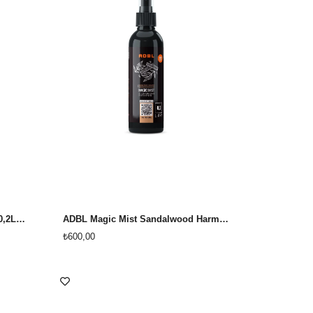
ADBL Magic Mist Sunny Peach 0,2L Şeftali Oto Kokusu
ADBL Magic Mist Sandalwood Harmony 0,2L Sandal Ağacı Oto kokusu
₺600,00