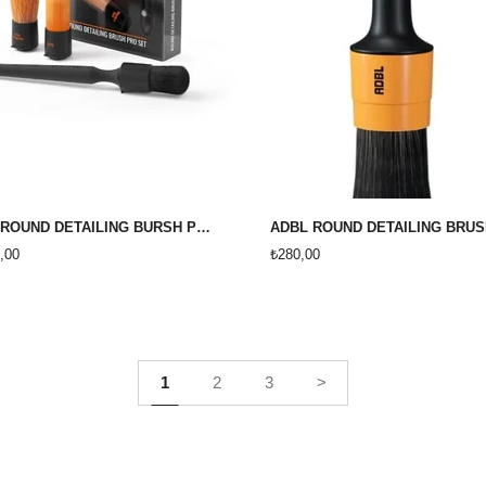
ADBL ROUND DETAİLİNG BURSH PRO SET DETAYLANDIRMA FIRÇA SETİ
,00
₺280,00
1
2
3
>