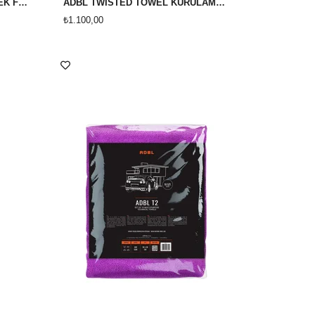
ADBL WHEEL SWORD TEKERLEK FIRÇASI 46 CM
ADBL TWİSTED TOWEL KURULAMA HAVLUSU 70X90 CM 620 GSM
₺1.100,00