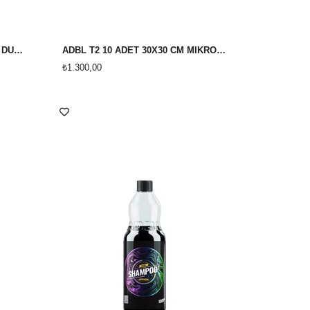
ADBL TEXTİLE RİNSE TEKSTİL DURULAMA TEMZİLEME DETERJANI 1 LİTRE
ADBL T2 10 ADET 30X30 CM MİKROFİBER BEZ
₺1.300,00