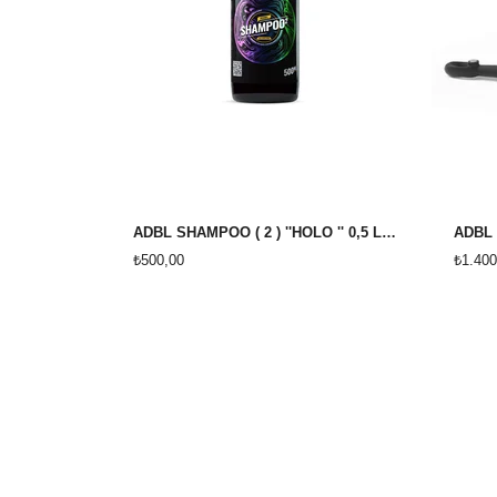
ADBL SHAMPOO ( 2 ) ''HOLO '' 0,5 LİTRE
₺500,00
₺1.400