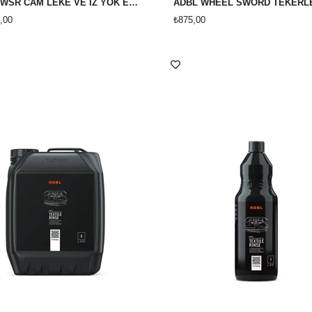
ADBL WSR CAM LEKE VE İZ YOK EDİCİ 1 LİTRE
,00
₺875,00