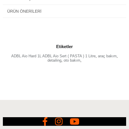
alüminyum yüzeylerin manuel parlatılması için
ÜRÜN ÖNERILERI
mükemmeldir.
Etiketler
ADBL Aio Hard 1L ADBL Aio Sert ( PASTA ) 1 Litre
,
araç bakım
,
detailing
,
oto bakım
,