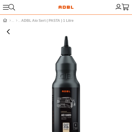
ADBL Aio Sert ( PASTA ) 1 Litre