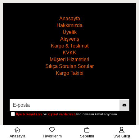
Anasayfa
Hakkımızda
Üyelik
Alışveriş
Kargo & Teslimat
KVKK
Müşteri Hizmetleri
Sıkça Sorulan Sorular
Kargo Takibi
Hacim
1 Litre
Üyelik koşullarını
ve
kişisel verilerimin
korunmasını kabul ediyorum.
Anasayfa
Favorilerim
Sepetim
Üye Girişi