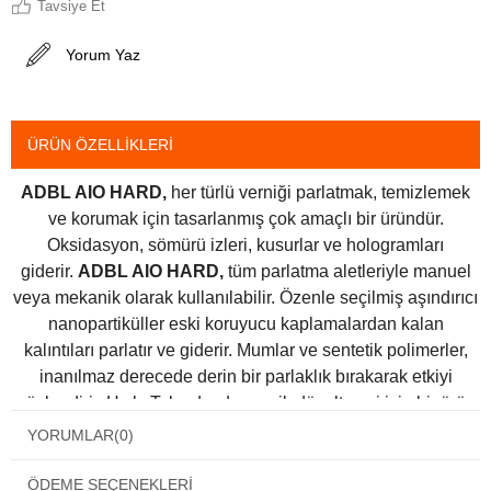
Tavsiye Et
Yorum Yaz
ÜRÜN ÖZELLIKLERI
ADBL AIO HARD,
her türlü verniği parlatmak, temizlemek
ve korumak için tasarlanmış çok amaçlı bir üründür.
Oksidasyon, sömürü izleri, kusurlar ve hologramları
giderir.
ADBL AIO HARD,
tüm parlatma aletleriyle manuel
veya mekanik olarak kullanılabilir. Özenle seçilmiş aşındırıcı
nanopartiküller eski koruyucu kaplamalardan kalan
kalıntıları parlatır ve giderir. Mumlar ve sentetik polimerler,
inanılmaz derecede derin bir parlaklık bırakarak etkiyi
güçlendirir. Hızlı, Tek adımda vernik düzeltmesi için bir ürün
olarak daha sert verniklerle en iyi şekilde çalışır. Uzun süreli
YORUMLAR
(0)
parlaklık ve ek hidrofobik etki için, ADBL SSW, QD veya
WaxOne ile kaplanması önerilir.
ADBL AIO HARD
macunu,
ÖDEME SEÇENEKLERI