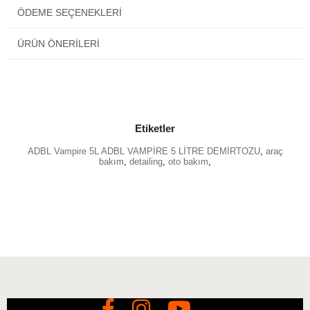
alüminyum için güvenlidir.
ÖDEME SEÇENEKLERI
ÜRÜN ÖNERILERI
Yol tarifi:
1. Ürünü kirlenmiş yüzeyin tamamını kaplayacak şekilde
püskürtün. Temizlenen elemanın soğuk olması gerektiğini
unutmayın.
Etiketler
2. Ürünün etki etmesini bekleyin. ADBL Vampire yüzeyde 15
dakikaya kadar kalabilir.
ADBL Vampire 5L ADBL VAMPİRE 5 LİTRE DEMİRTOZU
,
araç
bakım
,
detailing
,
oto bakım
,
3. Ürünü fırça veya sünger yardımıyla yüzeye yayın.
4. Basınçlı su ile iyice durulayın.
5. Gerekirse 1 ila 4. adımları tekrarlayın.
Ek Bilgiler:
Etkisini arttırmak için ADBL Vampire uygulamadan önce