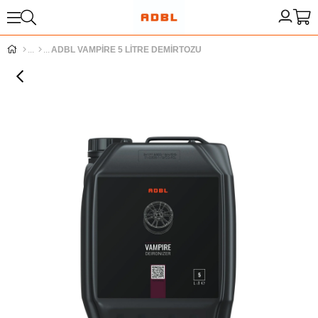
ADBL VAMPİRE 5 LİTRE DEMİRTOZU