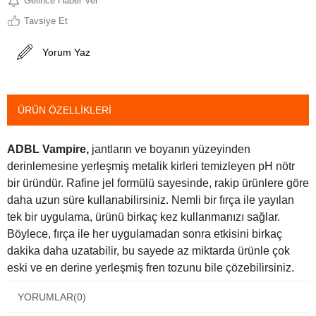
Gelince Haber Ver
Tavsiye Et
Yorum Yaz
ÜRÜN ÖZELLIKLERI
ADBL Vampire,
jantların ve boyanın yüzeyinden
derinlemesine yerleşmiş metalik kirleri temizleyen pH nötr
bir üründür. Rafine jel formülü sayesinde, rakip ürünlere göre
daha uzun süre kullanabilirsiniz. Nemli bir fırça ile yayılan
tek bir uygulama, ürünü birkaç kez kullanmanızı sağlar.
Böylece, fırça ile her uygulamadan sonra etkisini birkaç
dakika daha uzatabilir, bu sayede az miktarda ürünle çok
eski ve en derine yerleşmiş fren tozunu bile çözebilirsiniz.
Fren balatalarından tozu ve jantlardan ve boyadan uçucu
YORUMLAR
(0)
korozyonu temizlemek için idealdir. Boyalı jantlar ve cilalı