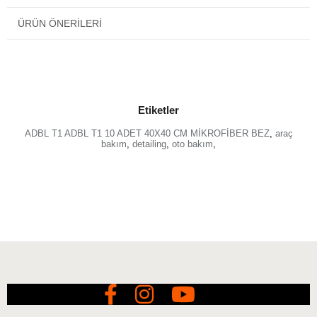
ÜRÜN ÖNERILERI
Etiketler
ADBL T1 ADBL T1 10 ADET 40X40 CM MİKROFİBER BEZ
,
araç
bakım
,
detailing
,
oto bakım
,