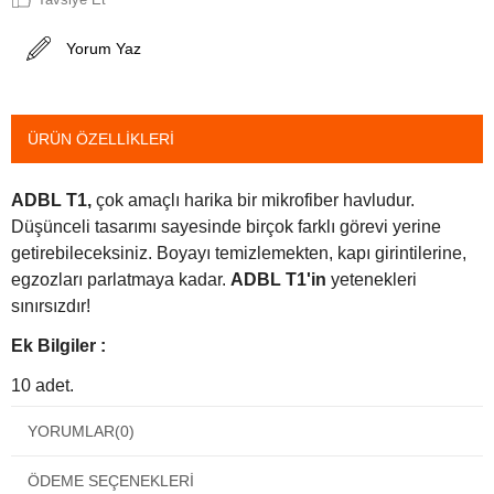
Yorum Yaz
ÜRÜN ÖZELLIKLERI
ADBL T1,
çok amaçlı harika bir mikrofiber havludur.
Düşünceli tasarımı sayesinde birçok farklı görevi yerine
getirebileceksiniz. Boyayı temizlemekten, kapı girintilerine,
egzozları parlatmaya kadar.
ADBL
T1'in
yetenekleri
sınırsızdır!
Ek Bilgiler :
10 adet.
Ağırlık : 260gsm
YORUMLAR
(0)
Boyut : 40x40cm
ÖDEME SEÇENEKLERI