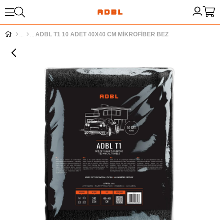
ADBL T1 10 ADET 40X40 CM MİKROFİBER BEZ