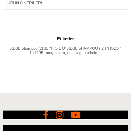
ÜRÜN ÖNERILERI
Etiketler
ADBL Shampoo (2) 1L "H O L O" ADBL SHAMPOO ( 2 ) ''HOLO ''
1 LİTRE
,
araç bakım
,
detailing
,
oto bakım
,