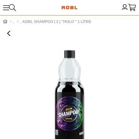
ADBL SHAMPOO ( 2 ) ''HOLO '' 1 LİTRE