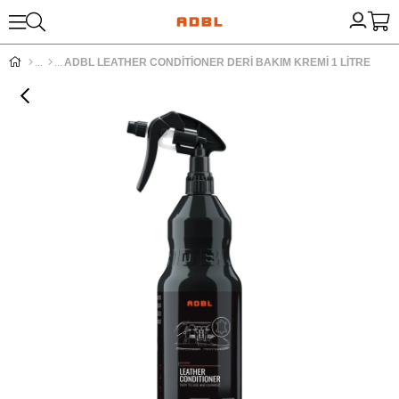
ADBL LEATHER CONDİTİONER DERİ BAKIM KREMİ 1 LİTRE