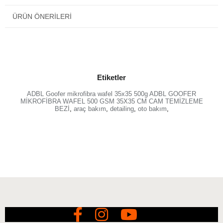
Boyut: 35 cm x 35 cm
ÜRÜN ÖNERILERI
Ağırlık: 500 GSM
Etiketler
ADBL Goofer mikrofibra wafel 35x35 500g ADBL GOOFER
MİKROFİBRA WAFEL 500 GSM 35X35 CM CAM TEMİZLEME
BEZİ
,
araç bakım
,
detailing
,
oto bakım
,