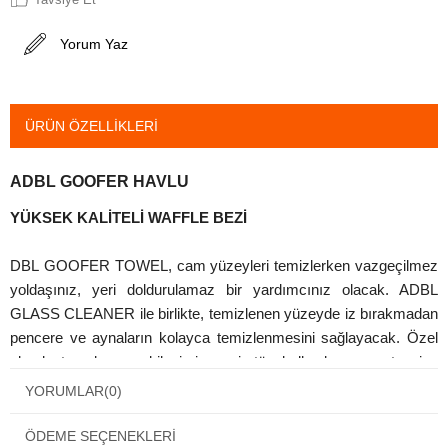
Yorum Yaz
ÜRÜN ÖZELLIKLERI
ADBL GOOFER HAVLU
YÜKSEK KALİTELİ WAFFLE BEZİ
DBL
GOOFER TOWEL, cam yüzeyleri temizlerken vazgeçilmez
yoldaşınız, yeri doldurulamaz bir yardımcınız olacak. ADBL
GLASS CLEANER ile birlikte, temizlenen yüzeyde iz bırakmadan
pencere ve aynaların kolayca temizlenmesini sağlayacak. Özel
olarak tasarlanmış bileşimi, aspiratör kullanılmasının tavsiye
edilmediği kaputlarda ürünün kullanılmasına olanak tanır.
YORUMLAR
(0)
ADBL GOOFER HAVLU şimdiye kadar sahip olduğunuz en iyi
şey.
ÖDEME SEÇENEKLERI