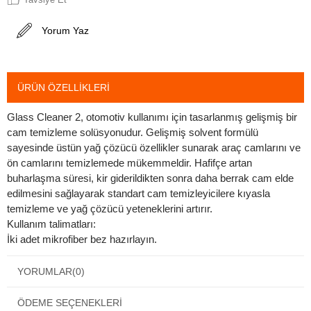
Yorum Yaz
ÜRÜN ÖZELLIKLERI
Glass Cleaner 2, otomotiv kullanımı için tasarlanmış gelişmiş bir
cam temizleme solüsyonudur. Gelişmiş solvent formülü
sayesinde üstün yağ çözücü özellikler sunarak araç camlarını ve
ön camlarını temizlemede mükemmeldir. Hafifçe artan
buharlaşma süresi, kir giderildikten sonra daha berrak cam elde
edilmesini sağlayarak standart cam temizleyicilere kıyasla
temizleme ve yağ çözücü yeteneklerini artırır.
Kullanım talimatları:
İki adet mikrofiber bez hazırlayın.
Bir mikrofiber beze Cam Temizleyici 2'yi sıkın.
Cam yüzeyinin tamamını temizleyin.
YORUMLAR
(0)
Bezin diğer tarafını kullanarak fazla temizleyiciyi temizleyin.
Herhangi bir çizgi veya lekeyi ortadan kaldırmak için cam
ÖDEME SEÇENEKLERI