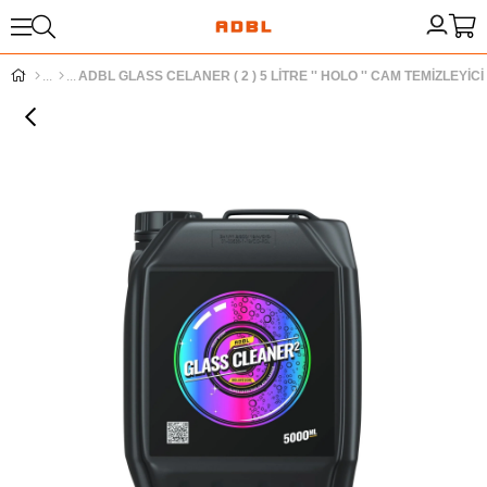
ADBL GLASS CELANER ( 2 ) 5 LİTRE '' HOLO '' CAM TEMİZLEYİCİ